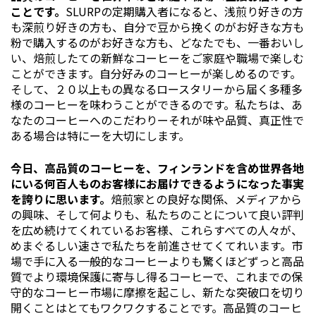
ことです。
SLURPの定期購入者になると、浅煎り好きの方
も深煎り好きの方も、自分で豆から挽くのがお好きな方も
粉で購入するのがお好きな方も、どなたでも、一番おいし
い、焙煎したての新鮮なコーヒーをご家庭や職場で楽しむ
ことができます。自分好みのコーヒーが楽しめるのです。
そして、２０以上もの異なるロースタリーから届く多種多
様のコーヒーを味わうことができるのです。私たちは、あ
なたのコーヒーへのこだわりーそれが味や品質、真正性で
ある場合は特にーを大切にします。
今日、高品質のコーヒーを、フィンランドを含め世界各地
にいる何百人ものお客様にお届けできるようになった事実
を誇りに思います。
焙煎家との良好な関係、メディアから
の興味、そして何よりも、私たちのことについて良い評判
を広め続けてくれているお客様、これらすべての人々が、
めまぐるしい速さで私たちを前進させてくてれいます。市
場で手に入る一般的なコーヒーよりも驚くほどずっと高品
質でより環境保護に寄与し得るコーヒーで、これまでの保
守的なコーヒー市場に摩擦を起こし、新たな突破口を切り
開くことはとてもワクワクすることです。高品質のコーヒ