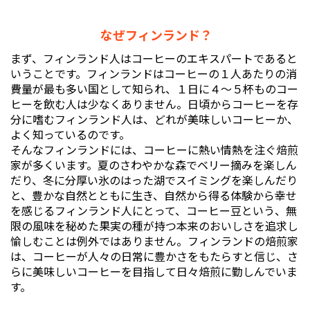
なぜフィンランド？
まず、フィンランド人はコーヒーのエキスパートであると
いうことです。フィンランドはコーヒーの１人あたりの消
費量が最も多い国として知られ、１日に４〜５杯ものコー
ヒーを飲む人は少なくありません。日頃からコーヒーを存
分に嗜むフィンランド人は、どれが美味しいコーヒーか、
よく知っているのです。
そんなフィンランドには、コーヒーに熱い情熱を注ぐ焙煎
家が多くいます。夏のさわやかな森でベリー摘みを楽しん
だり、冬に分厚い氷のはった湖でスイミングを楽しんだり
と、豊かな自然とともに生き、自然から得る体験から幸せ
を感じるフィンランド人にとって、コーヒー豆という、無
限の風味を秘めた果実の種が持つ本来のおいしさを追求し
愉しむことは例外ではありません。フィンランドの焙煎家
は、コーヒーが人々の日常に豊かさをもたらすと信じ、さ
らに美味しいコーヒーを目指して日々焙煎に勤しんでいま
す。