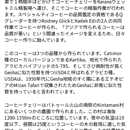
車で１時間半ほどかけてコーヒーチェリーをKaranaウェッ
トミル精製場へ運び、そこでコーヒーの精製作業が行われ
ます。スペシャルティコーヒーの品質鑑定の資格であるQ
グレーダーを持つRodney GlickとKadek Ediの2人の共同
作業でコーヒーが作られ、「アジアで作られるコーヒーは
品質が悪い」という間違ったイメージを変えるため、日々
コーヒー作りに励んでいます。
このコーヒーは3つの品種から作られています。Catimor
種のローカルバージョンであるKartika、地元で作られた
アラビカハイブリッドのS-795、そしてさび病耐性が高く
Geshaに似た性質を持つUSDAと呼ばれるアラビカ種。
USDAは、1950年代にGesha地域のすぐ隣にあるエチオピ
アのMizan Tafariで収集されたためGeshaに非常に似た性
質を持っていると言われています。
コーヒーチェリーはバトゥール火山の南側のKintamani村
にあるいくつかの農園で作られました。この村は海抜
1200-1350mのところに位置しています。夜中の気温は10
度以下、昼間は25度というコーヒーの木の栽培に適した気