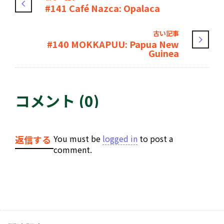
#141 Café Nazca: Opalaca
古い記事
#140 MOKKAPUU: Papua New
Guinea
コメント (0)
You must be
logged in
to post a
返信する
comment.