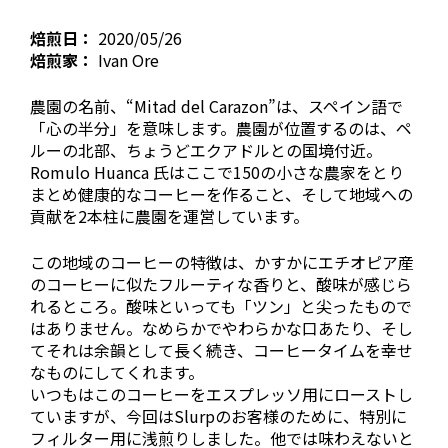
焙煎日：
2020/05/26
焙煎家：
Ivan Ore
農園の名前、“Mitad del Carazon”は、スペイン語で
「心の半分」を意味します。農園が位置するのは、ペ
ルーの北部、ちょうどエクアドルとの国境付近。
Romulo Huanca 氏はここで150の小さな農家をとり
まとめ健康的なコーヒーを作ること、そして地域への
貢献を2本柱に農園を運営しています。
この地域のコーヒーの特徴は、かすかにエチオピア産
のコーヒーに似たフルーティな香りと、酸味が感じら
れるところ。酸味といっても「ツン」と尖ったもので
はありません。なめらかでやわらかな口あたり、そし
てそれは余韻として長く続き、コーヒータイムを幸せ
なものにしてくれます。
いつもはこのコーヒーをエスプレッソ用にローストし
ていますが、今回はSlurpのお客様のために、特別に
フィルター用に浅煎りしました。他では味わえないと