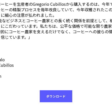
ヒーを生産者のGregorio Cubillosから購入するのは、今
oはコーヒーの精製プロセスを毎年改良していて、今年収穫されたこ
うに細心の注意が払われました。
続可能なビジネスとコーヒー農家との長く続く関係を前提として、
とにこだわっています。私たちは、公平な価格で可能な限り農
済的にコーヒー農家を支えるだけでなく、コーヒーへの彼らの
と信じています。」
alo
Cubillos
m
ダウンロード