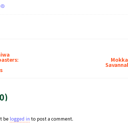
hiwa
oasters:
Mokkam
Savanna
s
0)
t be
logged in
to post a comment.