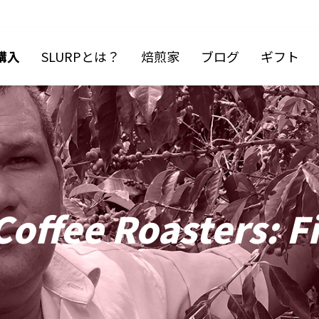
購入
SLURPとは？
焙煎家
ブログ
ギフト
offee Roasters: Fi