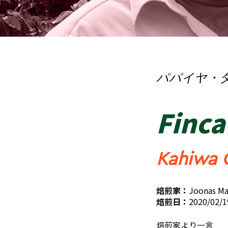
パパイヤ・
Finca
Kahiwa 
焙煎家：
Joonas M
焙煎日：
2020/02/1
焙煎家より一言