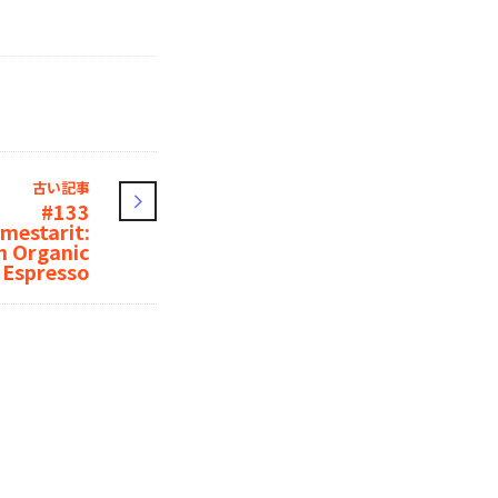
古い記事
#133
estarit:
h Organic
Espresso