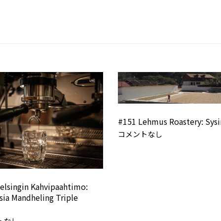
#151 Lehmus Roastery: Sys
コメントなし
elsingin Kahvipaahtimo:
sia Mandheling Triple
トなし