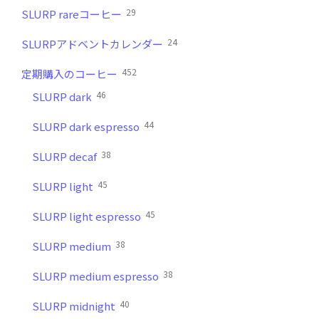
29
SLURP rareコーヒー
24
SLURPアドベントカレンダー
452
定期購入のコーヒー
46
SLURP dark
44
SLURP dark espresso
38
SLURP decaf
45
SLURP light
45
SLURP light espresso
38
SLURP medium
38
SLURP medium espresso
40
SLURP midnight