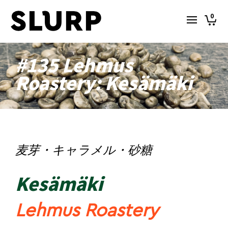
0
#135 Lehmus
Roastery: Kesämäki
麦芽・キャラメル・砂糖
Kesämäki
Lehmus Roastery