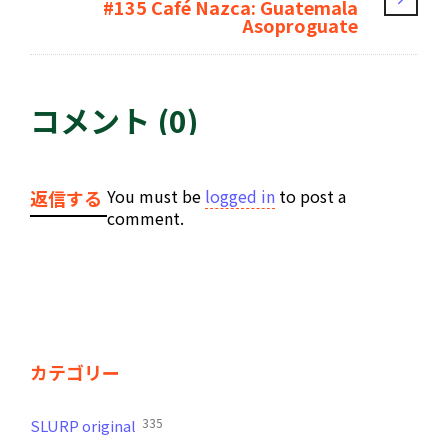
#135 Café Nazca: Guatemala
Asoproguate
コメント (0)
You must be
logged in
to post a
返信する
comment.
カテゴリー
335
SLURP original