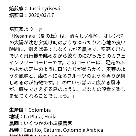
焙煎家：
Jussi Tyrisevä
焙煎日：
2020/03/17
焙煎家より一言
「Kesämäki（夏の丘）は、清々しい朝や、オレンジ
の太陽が沈む夕焼け時のようなゆったりと心地の良い
時間に、例えば果てしなく広がる農場で、空高く飛ん
でいく飛行機を眺めながら飲むのにぴったりのカフェ
インフリーコーヒーです。このコーヒーは、足元のふ
かふかの芝生のように口当たりが柔らかく、麦芽のよ
うな風味と、森の木になるフルーツのような香りが楽
しめるのが特徴です。口の中いっぱいに広がる風味
が、庭先でさえずる鳥のように、あなたの嗅覚を楽し
ませてくれることでしょう。」
生産国：
Colombia
地域：
La Plata, Huila
農園：
いくつかの小規模農家
品種：
Castillo, Caturra, Colombia Arabica