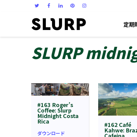
定期
SLURP midni
#163 Roger’s
Coffee: Slurp
Midnight Costa
Rica
#162 Café
Kahwe: Braz
ダウンロード
Cafeina