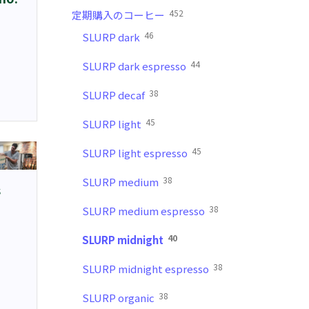
452
定期購入のコーヒー
46
SLURP dark
44
SLURP dark espresso
38
SLURP decaf
45
SLURP light
45
SLURP light espresso
38
SLURP medium
s
38
SLURP medium espresso
40
SLURP midnight
38
SLURP midnight espresso
38
SLURP organic