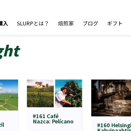
購入
SLURPとは？
焙煎家
ブログ
ギフト
ght
#161 Café
Nazca: Pelícano
il
#160 Helsing
Kahvipaahti