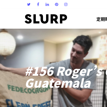
定期
#156 Roger’s 
Guatemala