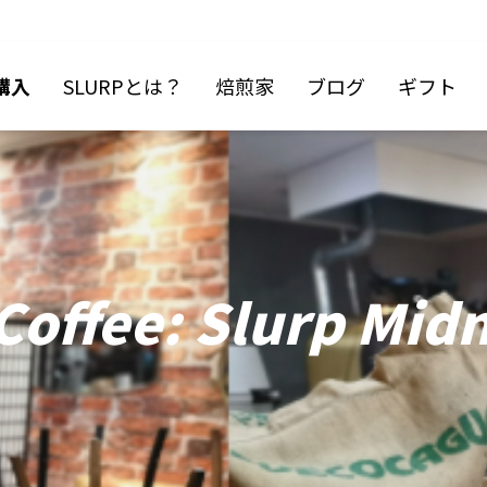
購入
SLURPとは？
焙煎家
ブログ
ギフト
Coffee: Slurp Mid