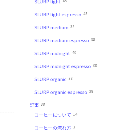
45
SLURP light
。
45
SLURP light espresso
38
SLURP medium
38
SLURP medium espresso
40
SLURP midnight
38
SLURP midnight espresso
38
SLURP organic
38
SLURP organic espresso
38
記事
14
コーヒーについて
3
コーヒーの淹れ方