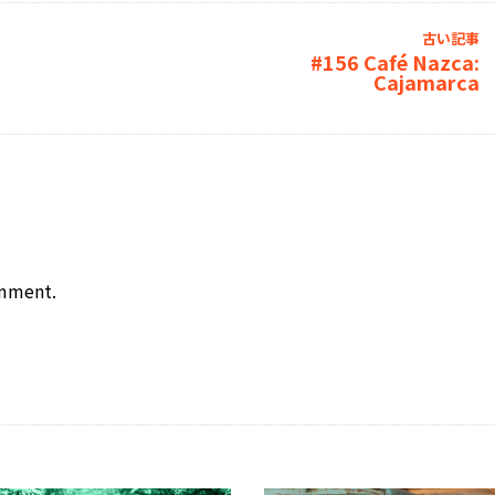
古い記事
#156 Café Nazca:
Cajamarca
omment.