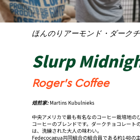
ほんのりアーモンド・ダーク
Slurp Midnig
Roger’s Coffee
焙煎家:
Martins Kubulnieks
中央アメリカで最も有名なのコーヒー栽培地の
コーヒーのブレンドです。ダークチョコレート
は、洗練された大人の味わい。
Fedecocagua共同組合の組合員である約1