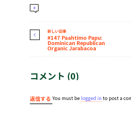
0
新しい記事
#147 Paahtimo Papu:
Dominican Republican
Organic Jarabacoa
コメント (0)
You must be
logged in
to post a c
返信する