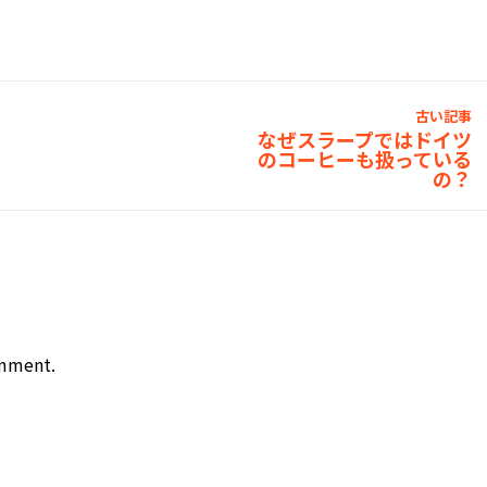
古い記事
なぜスラープではドイツ
のコーヒーも扱っている
の？
omment.