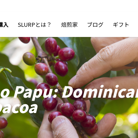
購入
SLURPとは？
焙煎家
ブログ
ギフト
o Papu: Dominica
bacoa