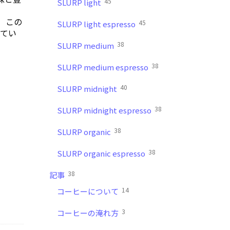
45
SLURP light
 この
45
SLURP light espresso
してい
38
SLURP medium
38
SLURP medium espresso
40
SLURP midnight
38
SLURP midnight espresso
38
SLURP organic
38
SLURP organic espresso
38
記事
14
コーヒーについて
3
コーヒーの淹れ方