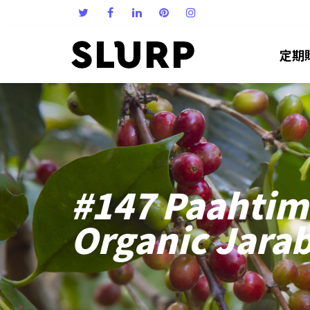
定期
#147 Paahtim
Organic Jara