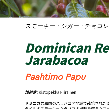
スモーキー・シガー・チョコレ
Dominican Re
Jarabacoa
Paahtimo Papu
焙煎家:
Ristopekka Piirainen
ドミニカ共和国のハラバコア地域で栽培されたDominica
タイルのスモーキーなタバコの風味を備えたコ