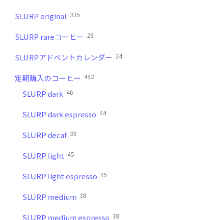
335
SLURP original
29
SLURP rareコーヒー
24
SLURPアドベントカレンダー
452
定期購入のコーヒー
46
SLURP dark
44
SLURP dark espresso
38
SLURP decaf
45
SLURP light
45
SLURP light espresso
38
SLURP medium
38
SLURP medium espresso