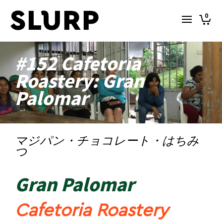
0
#152 Cafetoria
Roastery: Gran
Palomar
マジパン・チョコレート・はちみ
つ
Gran Palomar
Cafetoria Roastery