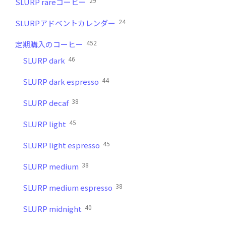
29
SLURP rareコーヒー
24
SLURPアドベントカレンダー
452
定期購入のコーヒー
46
SLURP dark
44
SLURP dark espresso
38
SLURP decaf
45
SLURP light
45
SLURP light espresso
38
SLURP medium
38
SLURP medium espresso
40
SLURP midnight