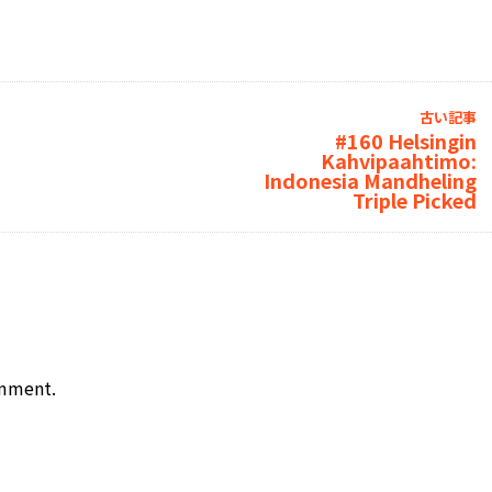
古い記事
#160 Helsingin
Kahvipaahtimo:
Indonesia Mandheling
Triple Picked
omment.