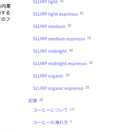
45
SLURP light
の内果
穀する
45
SLURP light espresso
有のフ
38
SLURP medium
38
SLURP medium espresso
40
SLURP midnight
38
SLURP midnight espresso
38
SLURP organic
38
SLURP organic espresso
38
記事
14
コーヒーについて
3
コーヒーの淹れ方