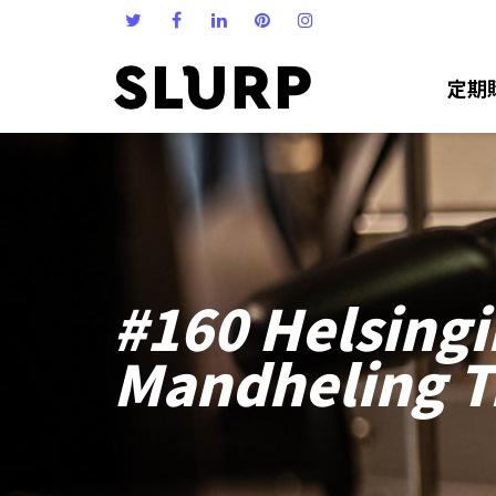
定期
#160 Helsing
Mandheling T