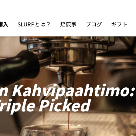
購入
SLURPとは？
焙煎家
ブログ
ギフト
in Kahvipaahtimo:
riple Picked