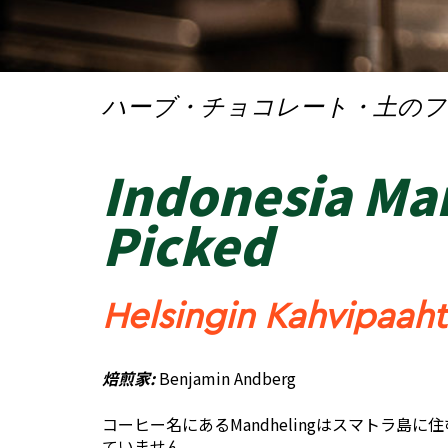
ハーブ・チョコレート・土のフ
Indonesia Ma
Picked
Helsingin Kahvipaah
焙煎家:
Benjamin Andberg
コーヒー名にあるMandhelingはスマトラ
ていません。