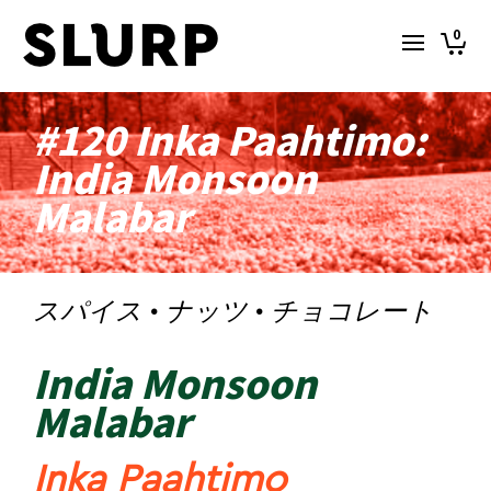
0
#120 Inka Paahtimo:
India Monsoon
Malabar
スパイス · ナッツ · チョコレート
India Monsoon
Malabar
Inka Paahtimo