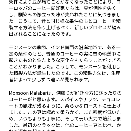
条件により豆が痛むことがなくなったことにより、ヨ
ーロッパのコーヒー愛好家たちは、豆が個性を失く
し、馴染みの際立った味が失われたことに気づきまし
た。こうして、昔と同じ様な条件のもとコーヒーを精
製する方法を作り上げるべく、新しいプロセスが編み
出されることになったのです。
モンスーンの季節、インド南西の沿岸地帯で、ある一
定の条件のもと、普通のコーヒーの実に昔の輸送中に
起きたものと似たような変化をもたらすことができる
ことがわかりました。こうして、モンスーンを利用し
た精製方法が誕生したのです。この精製方法は、生産
者によって少しずつ違いが見られます。
Monsoon Malabarは、深煎りが好きな方にぴったりの
コーヒーだと思います。スパイスやナッツ、チョコレ
ートの風味が残るように、柔らかなローストに仕上げ
ました。この豆は極めて柔らかく、また密度が低いた
め、いつもよりも丁寧に、そして弱い火力で焙煎しま
した。最初のクラックは、他のコーヒー豆と比べ、か