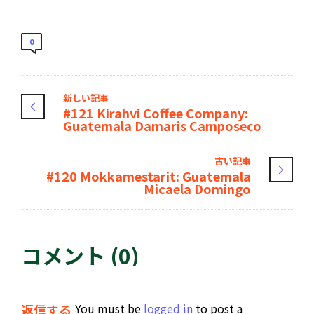
0
新しい記事
#121 Kirahvi Coffee Company:
Guatemala Damaris Camposeco
古い記事
#120 Mokkamestarit: Guatemala
Micaela Domingo
コメント (0)
You must be
logged in
to post a
返信する