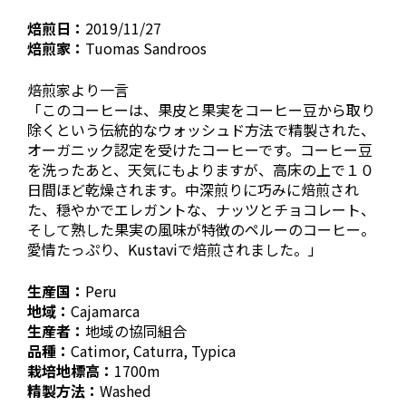
焙煎日：
2019/11/27
焙煎家：
Tuomas Sandroos
焙煎家より一言
「このコーヒーは、果皮と果実をコーヒー豆から取り
除くという伝統的なウォッシュド方法で精製された、
オーガニック認定を受けたコーヒーです。コーヒー豆
を洗ったあと、天気にもよりますが、高床の上で１０
日間ほど乾燥されます。中深煎りに巧みに焙煎され
た、穏やかでエレガントな、ナッツとチョコレート、
そして熟した果実の風味が特徴のペルーのコーヒー。
愛情たっぷり、Kustaviで焙煎されました。」
生産国：
Peru
地域：
Cajamarca
生産者：
地域の協同組合
品種：
Catimor, Caturra, Typica
栽培地標高：
1700m
精製方法：
Washed