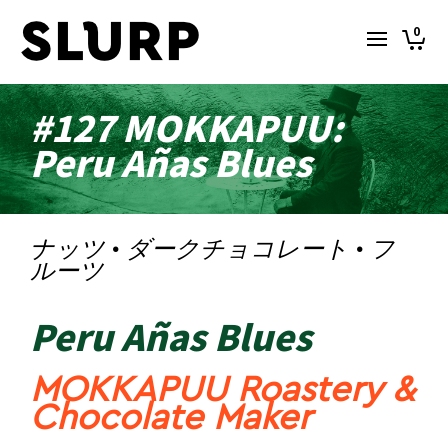
0
#127 MOKKAPUU:
Peru Añas Blues
ナッツ · ダークチョコレート · フ
ルーツ
Peru Añas Blues
MOKKAPUU Roastery &
Chocolate Maker