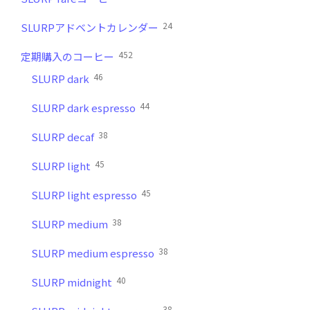
24
SLURPアドベントカレンダー
452
定期購入のコーヒー
46
SLURP dark
44
SLURP dark espresso
38
SLURP decaf
45
SLURP light
45
SLURP light espresso
38
SLURP medium
38
SLURP medium espresso
40
SLURP midnight
38