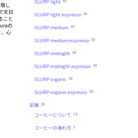
45
SLURP light
栽培し
で天日
45
SLURP light espresso
ること
raの
38
SLURP medium
を、心
38
SLURP medium espresso
40
SLURP midnight
38
SLURP midnight espresso
38
SLURP organic
38
SLURP organic espresso
38
記事
14
コーヒーについて
3
コーヒーの淹れ方