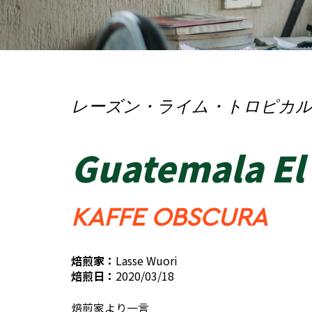
レーズン・ライム・トロピカ
Guatemala El
KAFFE OBSCURA
焙煎家：
Lasse Wuori
焙煎日：
2020/03/18
焙煎家より一言