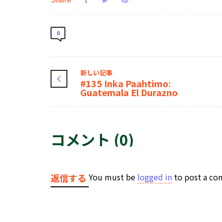
0
新しい記事
#135 Inka Paahtimo:
Guatemala El Durazno
コメント (0)
You must be
logged in
to post a c
返信する