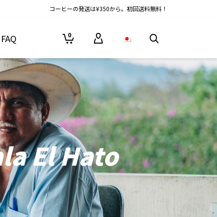
コーヒーの発送は¥350から。初回送料無料！
0
FAQ
a El Hato