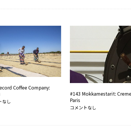
ecord Coffee Company:
#143 Mokkamestarit: Creme
i
Paris
トなし
コメントなし