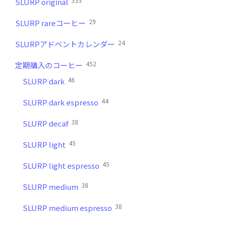
335
SLURP original
29
SLURP rareコーヒー
24
SLURPアドベントカレンダー
452
定期購入のコーヒー
46
SLURP dark
44
SLURP dark espresso
38
SLURP decaf
45
SLURP light
45
SLURP light espresso
38
SLURP medium
38
SLURP medium espresso