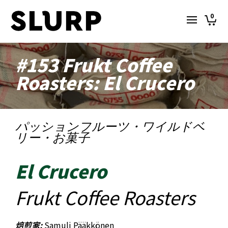
0
#153 Frukt Coffee
Roasters: El Crucero
パッションフルーツ・ワイルドベ
リー・お菓子
El Crucero
Frukt Coffee Roasters
焙煎家:
Samuli Pääkkönen