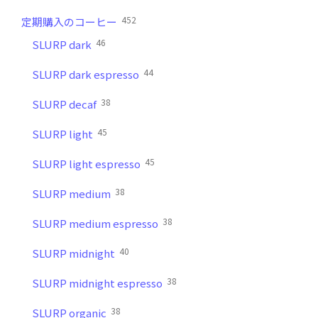
452
定期購入のコーヒー
46
SLURP dark
44
SLURP dark espresso
38
SLURP decaf
45
SLURP light
45
SLURP light espresso
38
SLURP medium
38
SLURP medium espresso
40
SLURP midnight
38
SLURP midnight espresso
38
SLURP organic