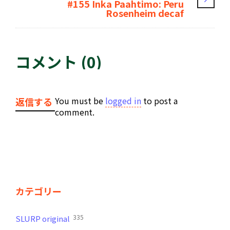
#155 Inka Paahtimo: Peru
Rosenheim decaf
コメント (0)
You must be
logged in
to post a
返信する
comment.
カテゴリー
335
SLURP original