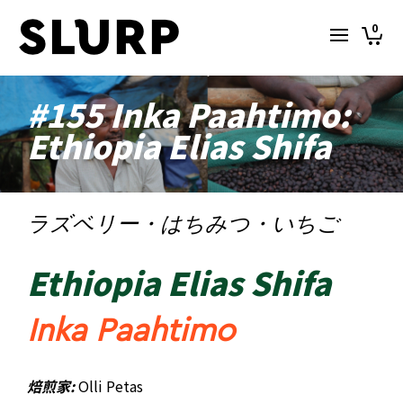
0
#155 Inka Paahtimo:
Ethiopia Elias Shifa
ラズベリー・はちみつ・いちご
Ethiopia Elias Shifa
Inka Paahtimo
焙煎家:
Olli Petas