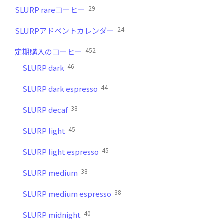
29
SLURP rareコーヒー
24
SLURPアドベントカレンダー
452
定期購入のコーヒー
46
SLURP dark
44
SLURP dark espresso
38
SLURP decaf
45
SLURP light
45
SLURP light espresso
38
SLURP medium
38
SLURP medium espresso
40
SLURP midnight