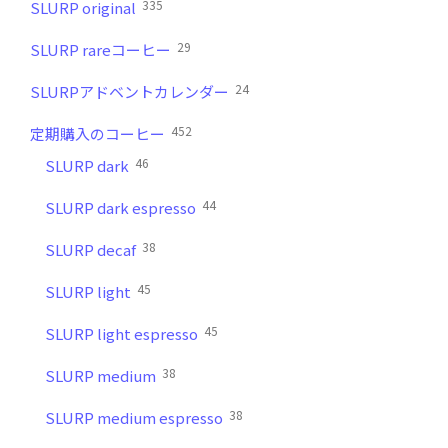
335
SLURP original
29
SLURP rareコーヒー
24
SLURPアドベントカレンダー
452
定期購入のコーヒー
46
SLURP dark
44
SLURP dark espresso
38
SLURP decaf
45
SLURP light
45
SLURP light espresso
38
SLURP medium
38
SLURP medium espresso