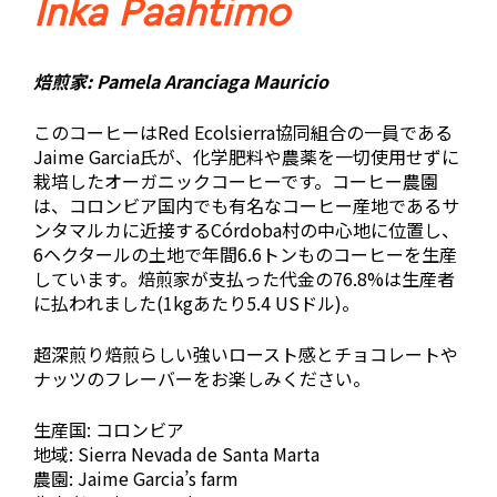
Inka Paahtimo
焙煎家: Pamela Aranciaga Mauricio
このコーヒーはRed Ecolsierra協同組合の一員である
Jaime Garcia氏が、化学肥料や農薬を一切使用せずに
栽培したオーガニックコーヒーです。コーヒー農園
は、コロンビア国内でも有名なコーヒー産地であるサ
ンタマルカに近接するCórdoba村の中心地に位置し、
6ヘクタールの土地で年間6.6トンものコーヒーを生産
しています。焙煎家が支払った代金の76.8%は生産者
に払われました(1kgあたり5.4 USドル)。
超深煎り焙煎らしい強いロースト感とチョコレートや
ナッツのフレーバーをお楽しみください。
生産国: コロンビア
地域: Sierra Nevada de Santa Marta
農園: Jaime Garcia’s farm