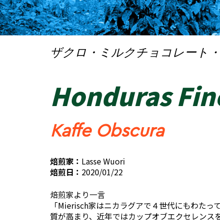
ザクロ・ミルクチョコレート・
Honduras Finc
Kaffe Obscura
焙煎家：
Lasse Wuori
焙煎日：
2020/01/22
焙煎家より一言
「Mierisch家はニカラグアで４世代にもわ
質が高まり、近年ではカップオブエクセレンス