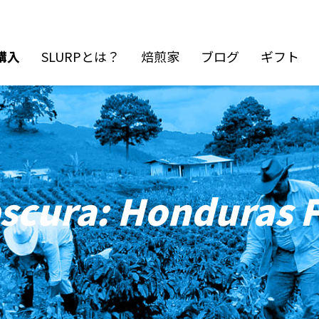
購入
SLURPとは？
焙煎家
ブログ
ギフト
scura: Honduras F