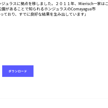
ュラスに拠点を移しました。２０１１年、Mierisch一家は
mbar国立公園があることで知られるホンジュラスのComayagua市
トを行っており、すでに良好な結果を生み出しています」
ダウンロード