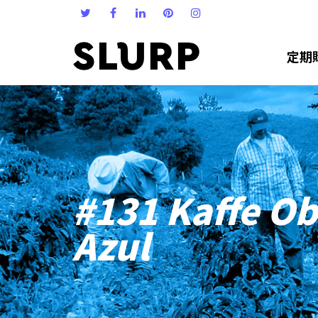
定期
#131 Kaffe Ob
Azul