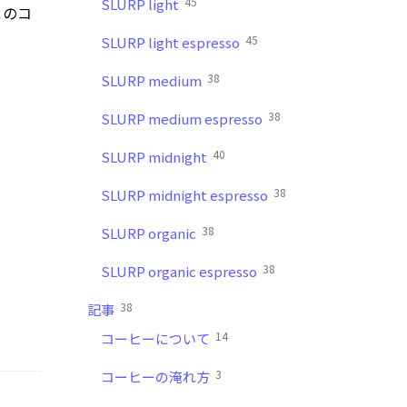
45
SLURP light
このコ
45
SLURP light espresso
38
SLURP medium
38
SLURP medium espresso
40
SLURP midnight
38
SLURP midnight espresso
38
SLURP organic
38
SLURP organic espresso
38
記事
14
コーヒーについて
3
コーヒーの淹れ方