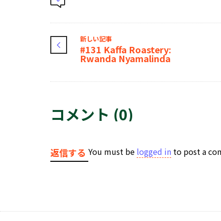
新しい記事
#131 Kaffa Roastery:
Rwanda Nyamalinda
コメント (0)
You must be
logged in
to post a c
返信する