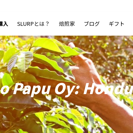
購入
SLURPとは？
焙煎家
ブログ
ギフト
o Papu Oy: Hondur