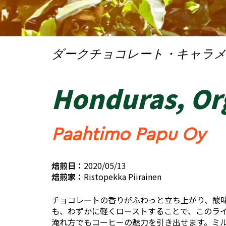
ダークチョコレート・キャラ
Honduras, Or
Paahtimo Papu Oy
焙煎日：
2020/05/13
焙煎家：
Ristopekka Piirainen
チョコレートの香りがふわっと立ち上がり、酸
も、わずかに軽くローストすることで、このラ
淹れ方でもコーヒーの魅力を引き出せます。ミ