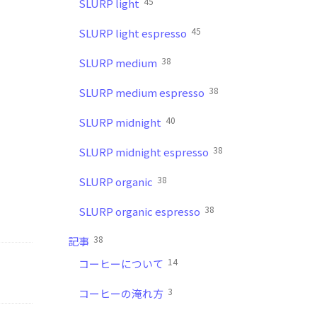
45
SLURP light
45
SLURP light espresso
38
SLURP medium
38
SLURP medium espresso
40
SLURP midnight
38
SLURP midnight espresso
38
SLURP organic
38
SLURP organic espresso
38
記事
14
コーヒーについて
3
コーヒーの淹れ方