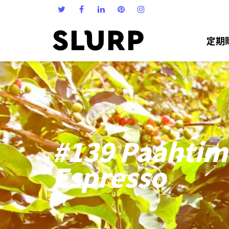
定期
#139 Paahtim
Espresso