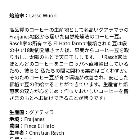
焙煎家：
Lasse Wuori
高品質のコーヒーの生産地として名高いグアテマラの
Fraijanes地区から届いた自然乾燥法のコーヒー豆。
Rasch家の所有する El Hato farmで栽培された豆は袋
の中で18時間発酵させた後、果実からコーヒー豆を取
り出し、太陽のもとで天日干しします。 「Rasch家は
ほとんどのコーヒーをヨーロッパへ直接輸出している
ため、彼らと 私たちの間に関わる業者はごくわずか。
そのためコーヒー豆が育つ環境が改善され、安定した
価格で豆の供給することができています。生産者と焙
煎家の双方が心をこめて作ったおいしいコーヒーを皆
さまのもとへお届けできることが誇りです」
生産国：
グアテマラ
地域：
Fraijanes
農園：
Finca El Hato
生産者：
Christian Rasch