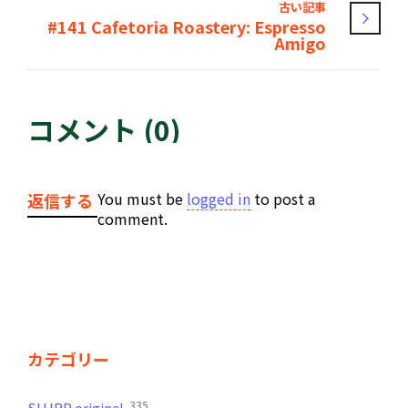
古い記事
#141 Cafetoria Roastery: Espresso
Amigo
コメント (0)
You must be
logged in
to post a
返信する
comment.
カテゴリー
335
SLURP original