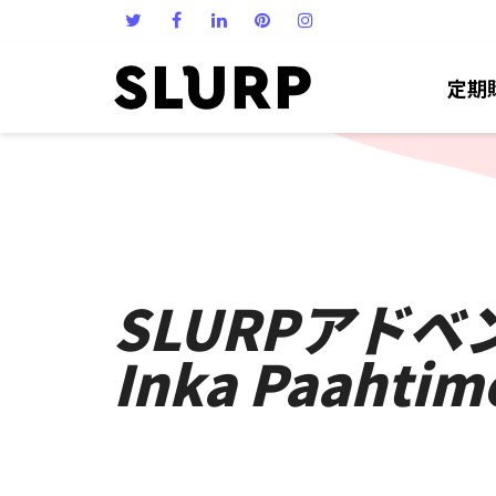
定期
SLURPアド
Inka Paahtim