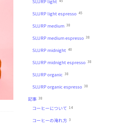
45
SLURP light
45
SLURP light espresso
38
SLURP medium
38
SLURP medium espresso
40
SLURP midnight
38
SLURP midnight espresso
38
SLURP organic
38
SLURP organic espresso
38
記事
14
コーヒーについて
3
コーヒーの淹れ方