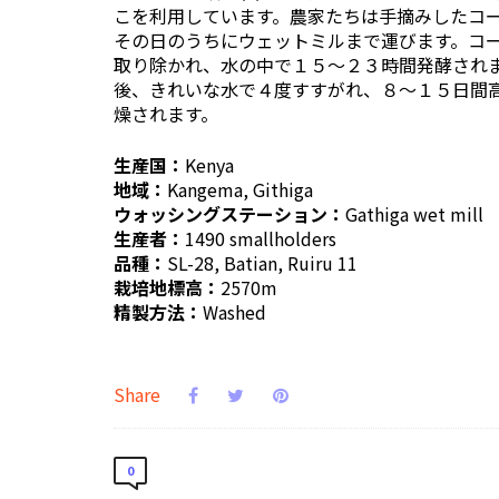
こを利用しています。農家たちは手摘みしたコ
その日のうちにウェットミルまで運びます。コ
取り除かれ、水の中で１５〜２３時間発酵され
後、きれいな水で４度すすがれ、８〜１５日間
燥されます。
生産国：
Kenya
地域：
Kangema, Githiga
ウォッシングステーション：
Gathiga wet mill
生産者：
1490 smallholders
品種：
SL-28, Batian, Ruiru 11
栽培地標高：
2570m
精製方法：
Washed
Share
0