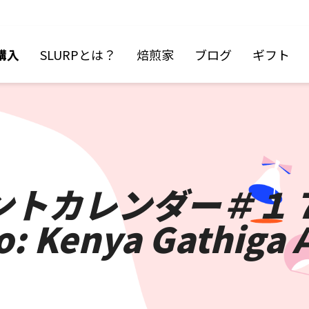
購入
SLURPとは？
焙煎家
ブログ
ギフト
ベントカレンダー＃１
o: Kenya Gathiga 