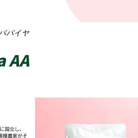
 パパイヤ
a AA
年に設立し、
小規模農家がそ