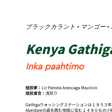
ブラックカラント · マンゴー ·
Kenya Gathig
Inka paahtimo
焙煎家：
Liz Pamela Aranciaga Mauricio
焙煎度合：
浅煎り
Gathigaウォッシングステーションは１９５３
Aberdareの森を囲む地域に住む１４９０もの