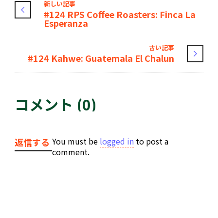
新しい記事
#124 RPS Coffee Roasters: Finca La
Esperanza
古い記事
#124 Kahwe: Guatemala El Chalun
コメント (0)
You must be
logged in
to post a
返信する
comment.