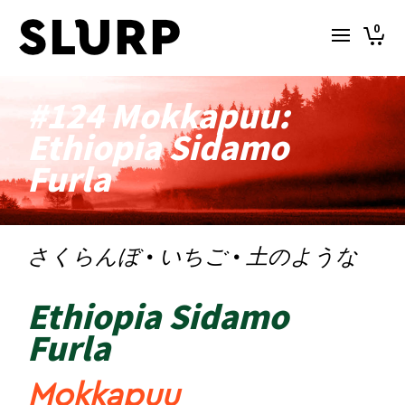
0
#124 Mokkapuu:
Ethiopia Sidamo
Furla
さくらんぼ · いちご · 土のような
Ethiopia Sidamo
Furla
Mokkapuu