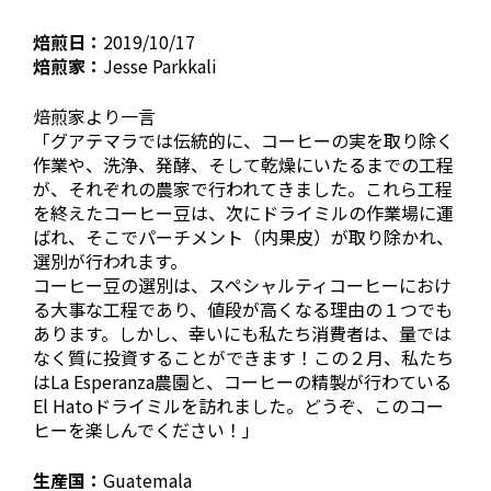
焙煎日：
2019/10/17
焙煎家：
Jesse Parkkali
焙煎家より一言
「グアテマラでは伝統的に、コーヒーの実を取り除く
作業や、洗浄、発酵、そして乾燥にいたるまでの工程
が、それぞれの農家で行われてきました。これら工程
を終えたコーヒー豆は、次にドライミルの作業場に運
ばれ、そこでパーチメント（内果皮）が取り除かれ、
選別が行われます。
コーヒー豆の選別は、スペシャルティコーヒーにおけ
る大事な工程であり、値段が高くなる理由の１つでも
あります。しかし、幸いにも私たち消費者は、量では
なく質に投資することができます！この２月、私たち
はLa Esperanza農園と、コーヒーの精製が行わている
El Hatoドライミルを訪れました。どうぞ、このコー
ヒーを楽しんでください！」
生産国：
Guatemala