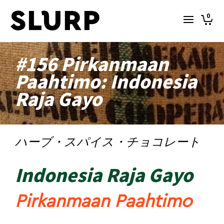
0
#156 Pirkanmaan
Paahtimo: Indonesia
Raja Gayo
ハーブ・スパイス・チョコレート
Indonesia Raja Gayo
Pirkanmaan Paahtimo