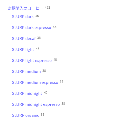
452
定期購入のコーヒー
46
SLURP dark
44
SLURP dark espresso
38
SLURP decaf
45
SLURP light
45
SLURP light espresso
38
SLURP medium
38
SLURP medium espresso
40
SLURP midnight
38
SLURP midnight espresso
38
SLURP organic