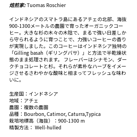
焙煎家:
Tuomas Roschier
インドネシアのスマトラ島にあるアチェの北部、海抜
900-1300メートルの農園で育ったオーガニックコー
ヒー。大きな杉の木々の木陰で、まるで強い日差しか
ら守られるように育つことで、力強いコーヒーの香り
が実現しました。このコーヒーはインドネシア独特の
「Gilling basah（ギリングバサ）」と方法で半乾燥状
態のまま処理されます。 フレーバーはシナモン、ダー
クチョコレートと杉。それらが素朴なハーブをイメー
ジさせるさわやかな酸味と相まってフレッシュな味わ
いに。
生産国：インドネシア
地域：アチェ
農園：複数の農園
品種：Bourbon, Catimor, Caturra,Typica
栽培地標高（海抜）：900-1300 m
精製方法： Well-hulled